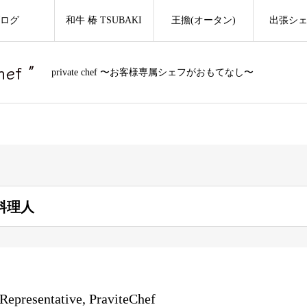
ログ
和牛 椿 TSUBAKI
王擔(オータン)
出張シ
f ″
private chef 〜お客様専属シェフがおもてなし〜
料理人
Representative, PraviteChef