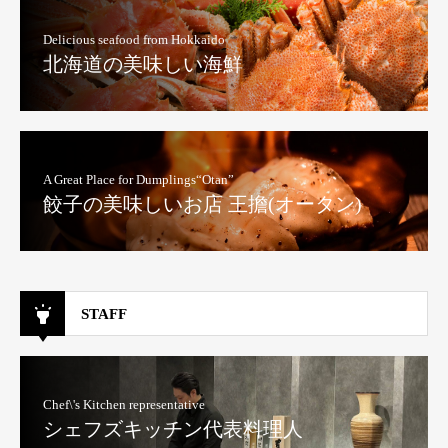
Delicious seafood from Hokkaido
北海道の美味しい海鮮
A Great Place for Dumplings“Otan”
餃子の美味しいお店 王擔(オータン)
STAFF
Chef\'s Kitchen representative
シェフズキッチン代表料理人