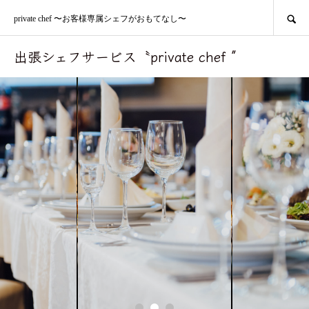
SEARCH
private chef 〜お客様専属シェフがおもてなし〜
出張シェフサービス〝private chef ″
レストランにいるような
Like being in restaurant