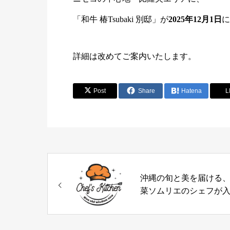
「和牛 椿Tsubaki 別邸」が
2025年12月1日
に
詳細は改めてご案内いたします。
Post
Share
Hatena
L
沖縄の旬と美を届ける
菜ソムリエのシェフが
（沖縄）