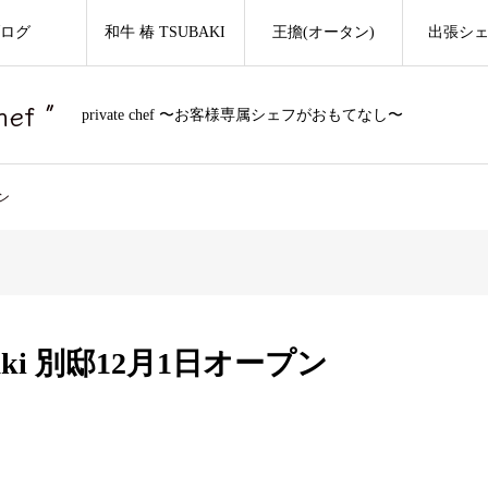
ログ
和牛 椿 TSUBAKI
王擔(オータン)
出張シ
f ″
private chef 〜お客様専属シェフがおもてなし〜
ン
ki 別邸12月1日オープン