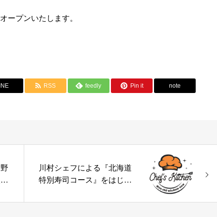
オープンいたします。
INE
RSS
feedly
Pin it
note
、野
川村シェフによる『北海道
入社
特別寿司コース』をはじめ
ました