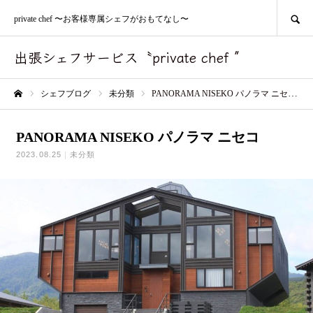
SEARCH
private chef 〜お客様専属シェフがおもてなし〜
出張シェフサービス〝private chef ″
シェフブログ
未分類
PANORAMA NISEKO パノラマ ニセコ
ホーム
PANORAMA NISEKO パノラマ ニセコ
2023.08.25
未分類